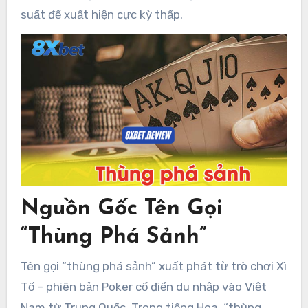
suất để xuất hiện cực kỳ thấp.
Nguồn Gốc Tên Gọi
“Thùng Phá Sảnh”
Tên gọi “thùng phá sảnh” xuất phát từ trò chơi Xì
Tố – phiên bản Poker cổ điển du nhập vào Việt
Nam từ Trung Quốc. Trong tiếng Hoa, “thùng