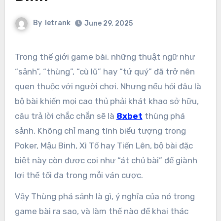
By
letrank
June 29, 2025
Trong thế giới game bài, những thuật ngữ như
“sảnh”, “thùng”, “cù lũ” hay “tứ quý” đã trở nên
quen thuộc với người chơi. Nhưng nếu hỏi đâu là
bộ bài khiến mọi cao thủ phải khát khao sở hữu,
câu trả lời chắc chắn sẽ là
8xbet
thùng phá
sảnh. Không chỉ mang tính biểu tượng trong
Poker, Mậu Binh, Xì Tố hay Tiến Lên, bộ bài đặc
biệt này còn được coi như “át chủ bài” để giành
lợi thế tối đa trong mỗi ván cược.
Vậy Thùng phá sảnh là gì, ý nghĩa của nó trong
game bài ra sao, và làm thế nào để khai thác