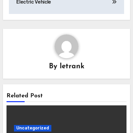
Electric Vehicle
By
letrank
Related Post
Uncategorized