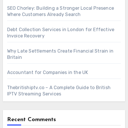
SEO Chorley: Building a Stronger Local Presence
Where Customers Already Search
Debt Collection Services in London for Effective
Invoice Recovery
Why Late Settlements Create Financial Strain in
Britain
Accountant for Companies in the UK
Thebritishiptv.co – A Complete Guide to British
IPTV Streaming Services
Recent Comments