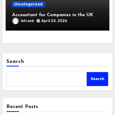
Uncategorized
Accountant for Companies in the UK
letrank
April 24, 2026
Search
Search
Recent Posts