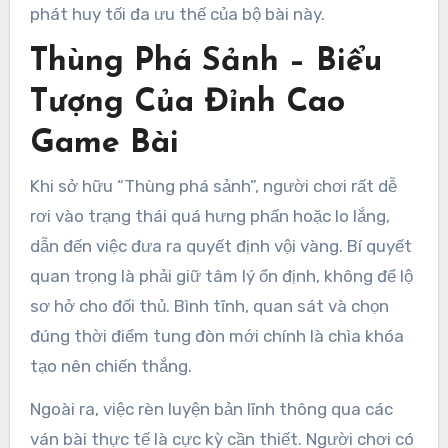
phát huy tối đa ưu thế của bộ bài này.
Thùng Phá Sảnh – Biểu
Tượng Của Đỉnh Cao
Game Bài
Khi sở hữu “Thùng phá sảnh”, người chơi rất dễ
rơi vào trạng thái quá hưng phấn hoặc lo lắng,
dẫn đến việc đưa ra quyết định vội vàng. Bí quyết
quan trọng là phải giữ tâm lý ổn định, không để lộ
sơ hở cho đối thủ. Bình tĩnh, quan sát và chọn
đúng thời điểm tung đòn mới chính là chìa khóa
tạo nên chiến thắng.
Ngoài ra, việc rèn luyện bản lĩnh thông qua các
ván bài thực tế là cực kỳ cần thiết. Người chơi có