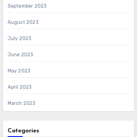
September 2023
August 2023
July 2023
June 2023
May 2023
April 2023
March 2023
Categories