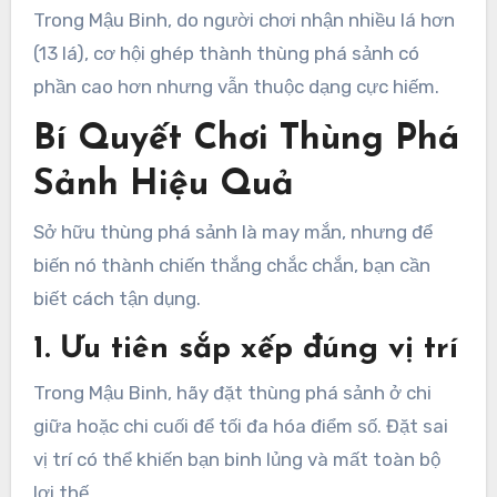
Trong Mậu Binh, do người chơi nhận nhiều lá hơn
(13 lá), cơ hội ghép thành thùng phá sảnh có
phần cao hơn nhưng vẫn thuộc dạng cực hiếm.
Bí Quyết Chơi Thùng Phá
Sảnh Hiệu Quả
Sở hữu thùng phá sảnh là may mắn, nhưng để
biến nó thành chiến thắng chắc chắn, bạn cần
biết cách tận dụng.
1. Ưu tiên sắp xếp đúng vị trí
Trong Mậu Binh, hãy đặt thùng phá sảnh ở chi
giữa hoặc chi cuối để tối đa hóa điểm số. Đặt sai
vị trí có thể khiến bạn binh lủng và mất toàn bộ
lợi thế.