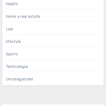
Health
Home a real estate
Law
lifestyle
Sports
Technologie
Uncategorized