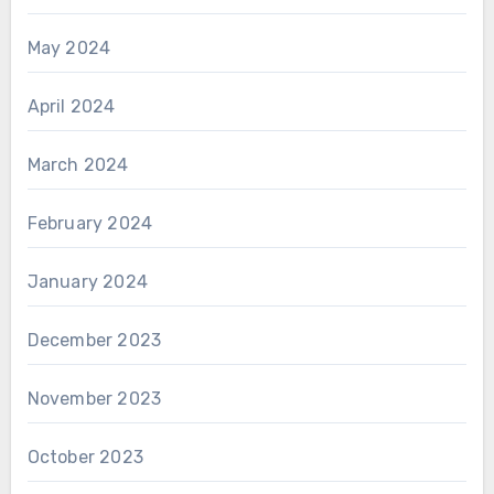
May 2024
April 2024
March 2024
February 2024
January 2024
December 2023
November 2023
October 2023