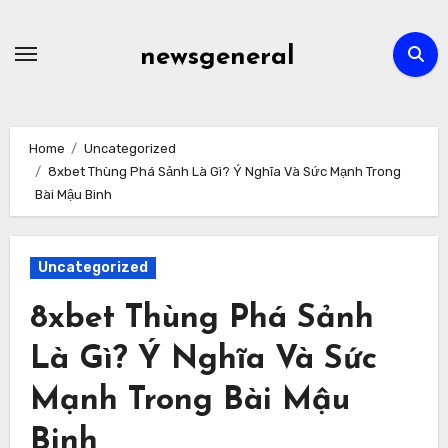
Skip
to
newsgeneral
content
Home
Uncategorized
8xbet Thùng Phá Sảnh Là Gì? Ý Nghĩa Và Sức Mạnh Trong
Bài Mậu Binh
Uncategorized
8xbet Thùng Phá Sảnh
Là Gì? Ý Nghĩa Và Sức
Mạnh Trong Bài Mậu
Binh