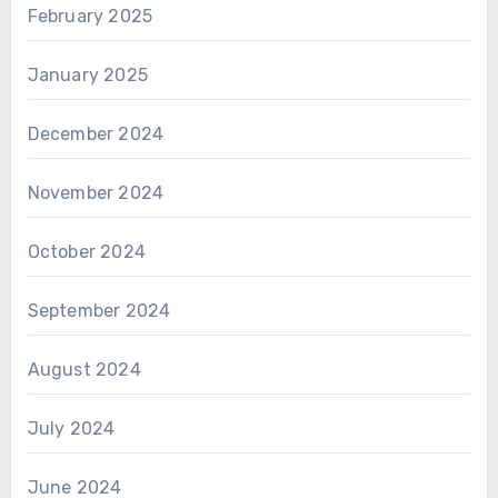
February 2025
January 2025
December 2024
November 2024
October 2024
September 2024
August 2024
July 2024
June 2024