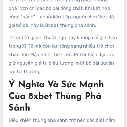
phá” vốn chỉ các bộ bài đồng chất. Khi kết hợp
cùng “sảnh” – chuỗi liên tiếp, người chơi Việt đã
gọi bộ bài này là 8xbet thùng phá sảnh.
Theo thời gian, thuật ngữ này không chỉ giới hạn
trong Xì Tố mà còn lan rộng sang nhiều trò chơi
khác như Mậu Binh, Tiến Lên, Poker hiện đại… và
giữ nguyên giá trị biểu tượng: một bộ bài quyền
lực tối thượng.
Ý Nghĩa Và Sức Mạnh
Của 8xbet Thùng Phá
Sảnh
Điều khiến thùng phá sảnh trở nên đặc biệt nằm