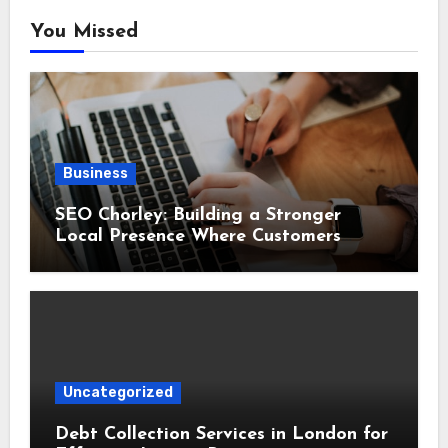
You Missed
Business
SEO Chorley: Building a Stronger
Local Presence Where Customers
Already Search
Uncategorized
Debt Collection Services in London for