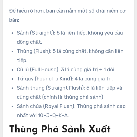
Để hiểu rõ hơn, bạn cần nắm một số khái niệm cơ
bản:
Sảnh (Straight): 5 lá liên tiếp, không yêu cầu
đồng chất.
Thùng (Flush): 5 lá cùng chất, không cần liên
tiếp.
Cù lũ (Full House): 3 lá cùng giá trị + 1 đôi.
Tứ quý (Four of a Kind): 4 lá cùng giá trị.
Sảnh thùng (Straight Flush): 5 lá liên tiếp và
cùng chất (chính là thùng phá sảnh).
Sảnh chúa (Royal Flush): Thùng phá sảnh cao
nhất với 10–J–Q–K–A.
Thùng Phá Sảnh Xuất